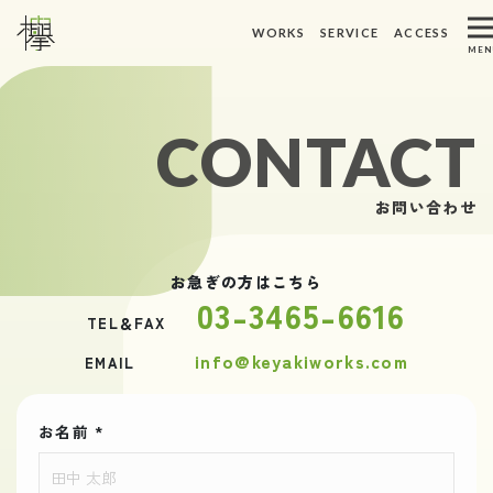
ホーム
トピックス
WORKS
SERVICE
ACCESS
メインナビゲーション
MEN
WORKS
ACCESS
制作実績
アクセス
CONTACT
ABOUT US
REQUEST
私たちについて
資料請求
お問い合わせ
SERVICE
CONTACT
サービス
お問い合わせ
お急ぎの方はこちら
03-3465-6616
TEL＆FAX
info@keyakiworks.com
EMAIL
お名前
*