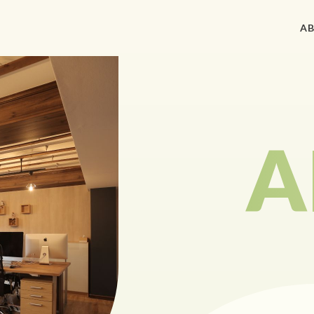
A
ACCES
制作実績
A
REQUE
私たちについて
CONT
サービス