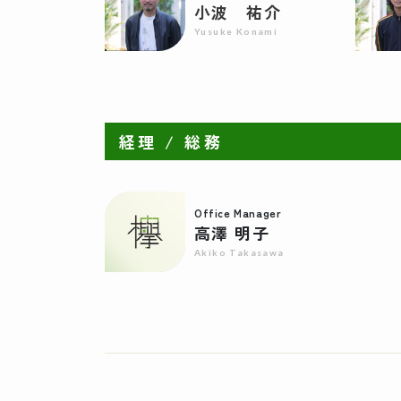
小波 祐介
Yusuke Konami
経理 / 総務
Office Manager
高澤 明子
Akiko Takasawa