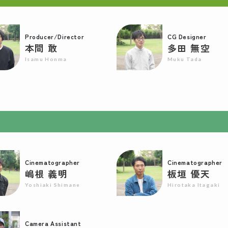
Producer/Director
CG Designer
本間 敢
多田 無空
Isamu Honma
Muku Tada
Cinematographer
Cinematographer
嶋根 義明
板垣 優天
Yoshiaki Shimane
Hirotaka Itagaki
Camera Assistant