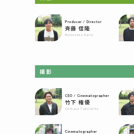
Producer / Director
斉藤 信隆
Nobutaka Saito
撮影
CEO / Cinematographer
竹下 権優
Chikara Takeshita
Cinematographer