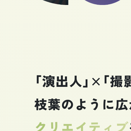
「演出人」×「撮
枝葉のように広
クリエイティブ