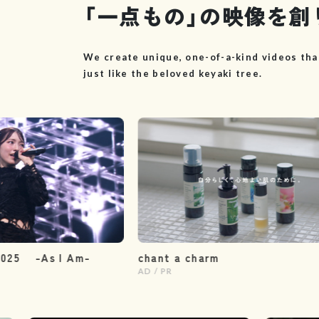
「一点もの」の映像を創
We create unique, one-of-a-kind videos tha
just like the beloved keyaki tree.
As I Am-
chant a charm
AD / PR