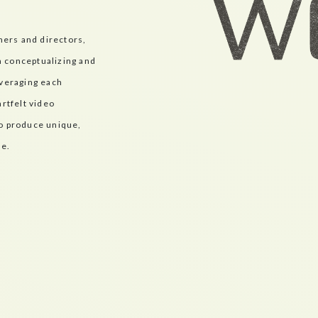
ers and directors,
m conceptualizing and
everaging each
artfelt video
to produce unique,
le.