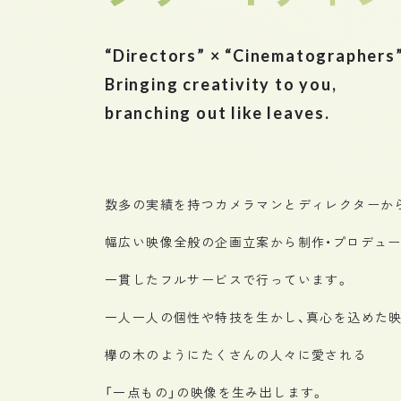
“Directors” × “Cinematographers
Bringing creativity to you,
branching out like leaves.
数多の実績を持つカメラマンとディレクターか
幅広い映像全般の企画立案から制作・プロデュー
一貫したフルサービスで行っています。
一人一人の個性や特技を生かし、真心を込めた
欅の木のようにたくさんの人々に愛される
「一点もの」の映像を生み出します。