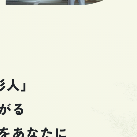
影人」
がる
を
あなたに