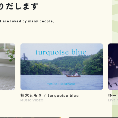
りだします
t are loved by many people,
楠木ともり / turquoise blue
ゆーり 1
MUSIC VIDEO
LIVE / STR