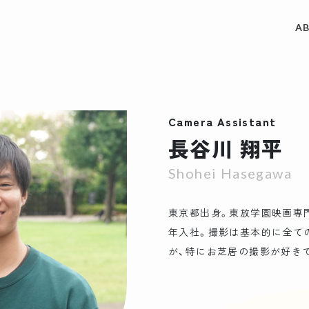
A
ACCES
制作実績
Camera Assistant
REQUE
長谷川 翔平
私たちについて
Shohei Hasegawa
東京都出身。東放学園映画専門
CONT
サービス
年入社。撮影は基本的に全て
が、特にお芝居の撮影が好き