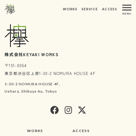
ホーム
トピックス
WORKS
SERVICE
ACCESS
メインナビゲーション
MENU
WORKS
ACCESS
制作実績
アクセス
ABOUT US
REQUEST
私たちについて
資料請求
株式会社KEYAKI WORKS
SERVICE
CONTACT
〒151-0064
サービス
お問い合わせ
東京都渋谷区上原1-30-2 NOMURA HOUSE 4F
1-30-2 NOMURA HOUSE 4F,
Uehara, Shibuya-ku, Tokyo
WORKS
ACCESS