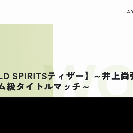
A
ACCES
制作実績
WO
REQUE
私たちについて
RLD SPIRITSティザー】 ～井上尚弥
ム級タイトルマッチ～
CONT
サービス