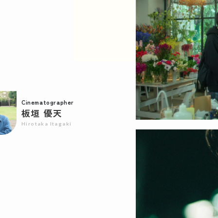
Cinematographer
板垣 優天
Hirotaka Itagaki