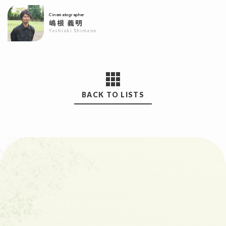
Cinematographer
嶋根 義明
Yoshiaki Shimane
BACK TO LISTS