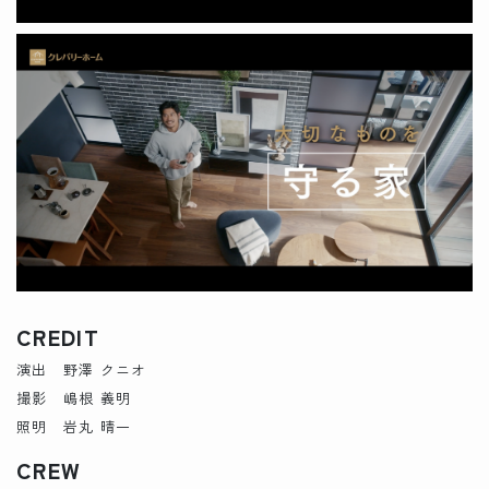
CREDIT
演出 野澤 クニオ
撮影 嶋根 義明
照明 岩丸 晴一
CREW