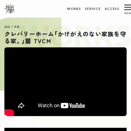
ホーム
トピックス
WORKS
SERVICE
ACCESS
メインナビゲーション
MEN
WORKS
ACCESS
WORKS
制作実績
アクセス
AD / PR
クレバリーホーム「かけがえのない家族を守
ABOUT US
REQUEST
る家。」篇 TVCM
私たちについて
資料請求
SERVICE
CONTACT
サービス
お問い合わせ