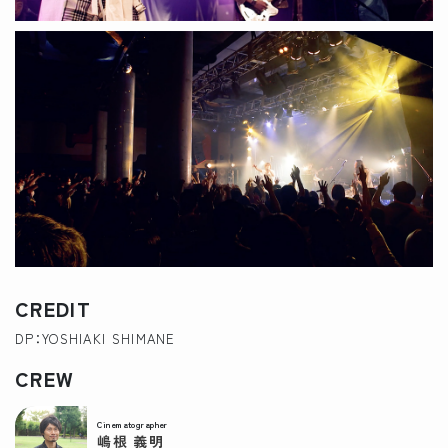
CREDIT
DP：YOSHIAKI SHIMANE
CREW
Cinematographer
嶋根 義明