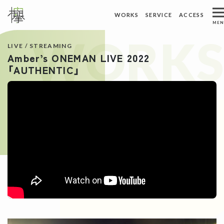
ホーム
トピックス
WORKS
SERVICE
ACCESS
メインナビゲーション
MEN
WORKS
ACCESS
WORKS
制作実績
アクセス
LIVE / STREAMING
Amber’s ONEMAN LIVE 2022
ABOUT US
REQUEST
「AUTHENTIC」
私たちについて
資料請求
SERVICE
CONTACT
サービス
お問い合わせ