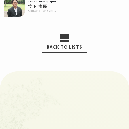
CEO / Cinematographer
竹下 権優
Chikara Takeshita
BACK TO LISTS