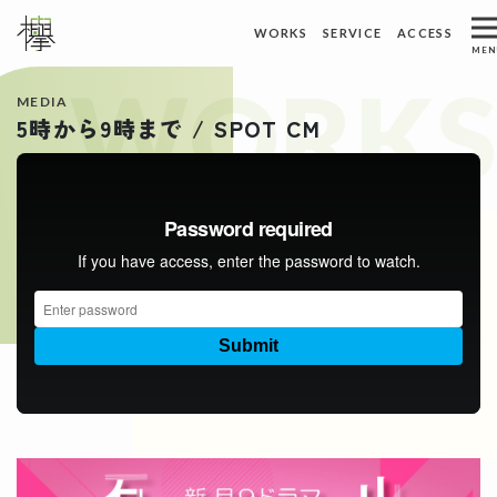
ホーム
トピックス
WORKS
SERVICE
ACCESS
メインナビゲーション
MEN
WORKS
ACCESS
WORKS
制作実績
アクセス
MEDIA
5時から9時まで / SPOT CM
ABOUT US
REQUEST
私たちについて
資料請求
SERVICE
CONTACT
サービス
お問い合わせ