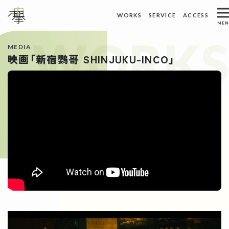
ホーム
トピックス
WORKS
SERVICE
ACCESS
メインナビゲーション
MEN
WORKS
ACCESS
WORKS
制作実績
アクセス
MEDIA
映画「新宿鸚哥 SHINJUKU-INCO」
ABOUT US
REQUEST
私たちについて
資料請求
SERVICE
CONTACT
サービス
お問い合わせ