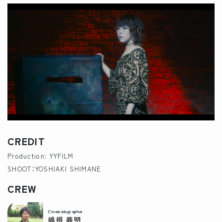
CREDIT
Production: YYFILM
SHOOT：YOSHIAKI SHIMANE
CREW
Cinematographer
嶋根 義明