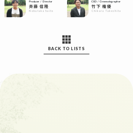
Producer / Director
CEO / Cinematographer
斉藤 信隆
竹下 権優
Nobutaka Saito
Chikara Takeshita
BACK TO LISTS