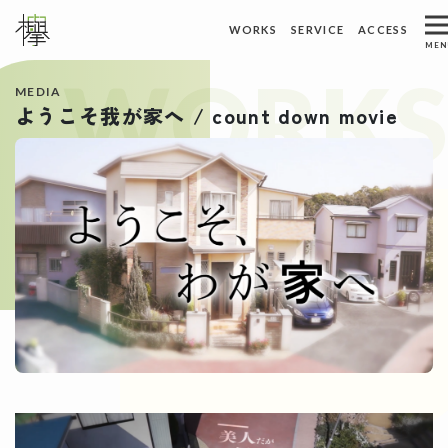
ホーム
トピックス
WORKS
SERVICE
ACCESS
メインナビゲーション
MEN
WORKS
ACCESS
WORKS
制作実績
アクセス
MEDIA
ようこそ我が家へ / count down movie
ABOUT US
REQUEST
私たちについて
資料請求
SERVICE
CONTACT
サービス
お問い合わせ