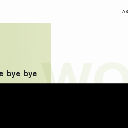
A
ACCES
制作実績
WO
REQUE
私たちについて
 bye bye
CONT
サービス