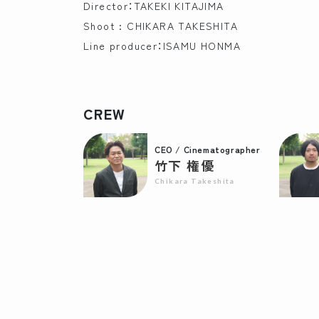
Director：TAKEKI KITAJIMA
Shoot : CHIKARA TAKESHITA
Line producer：ISAMU HONMA
CREW
CEO / Cinematographer
竹下 権優
Chikara Takeshita