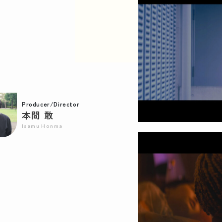
Producer/Director
本間 敢
Isamu Honma