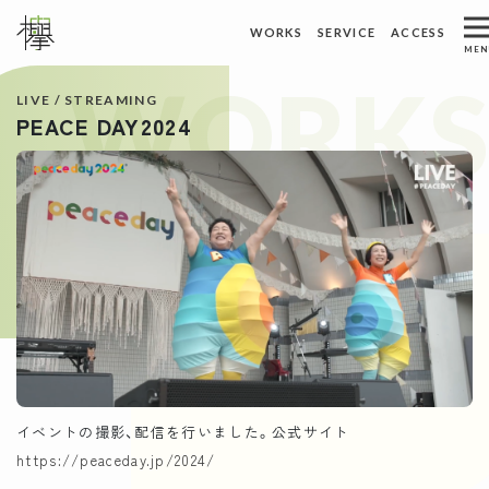
ホーム
トピックス
WORKS
SERVICE
ACCESS
メインナビゲーション
MEN
WORKS
ACCESS
WORKS
制作実績
アクセス
LIVE / STREAMING
PEACE DAY2024
ABOUT US
REQUEST
私たちについて
資料請求
SERVICE
CONTACT
サービス
お問い合わせ
イベントの撮影、配信を行いました。公式サイト
https://peaceday.jp/2024/