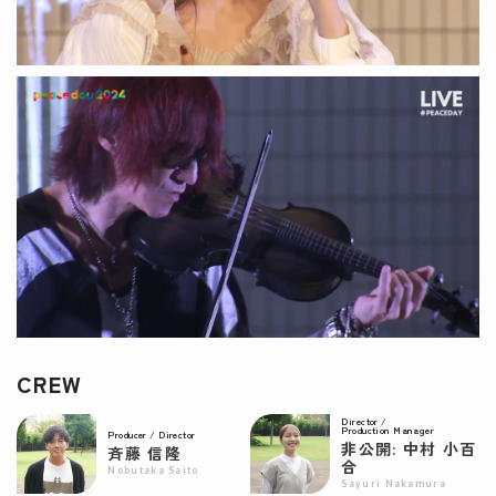
CREW
Director /
Production Manager
Producer / Director
非公開: 中村 小百
斉藤 信隆
合
Nobutaka Saito
Sayuri Nakamura