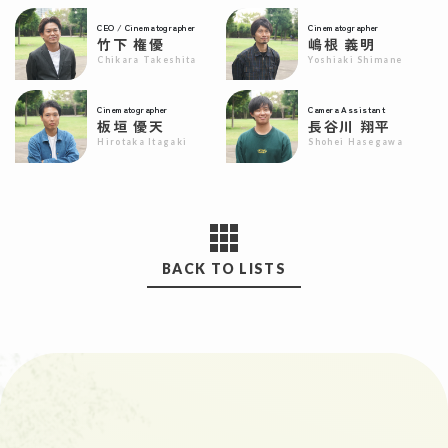
CEO / Cinematographer
Cinematographer
竹下 権優
嶋根 義明
Chikara Takeshita
Yoshiaki Shimane
Cinematographer
Camera Assistant
板垣 優天
長谷川 翔平
Hirotaka Itagaki
Shohei Hasegawa
BACK TO LISTS