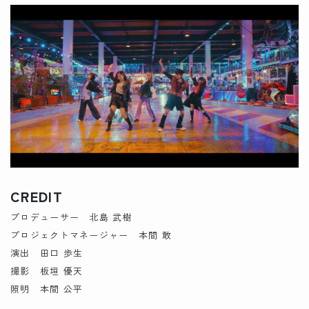
CREDIT
プロデューサー 北島 武樹
プロジェクトマネージャー 本間 敢
演出 田口 歩生
撮影 板垣 優天
照明 本間 公平