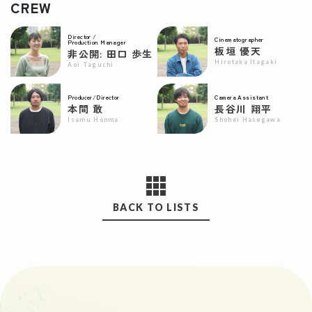
CREW
Director /
Cinematographer
Production Manager
板垣 優天
非公開: 田口 歩生
Hirotaka Itagaki
Aoi Taguchi
Producer/Director
Camera Assistant
本間 敢
長谷川 翔平
Isamu Honma
Shohei Hasegawa
BACK TO LISTS