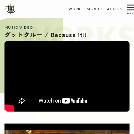
ホーム
トピックス
WORKS
SERVICE
ACCESS
メインナビゲーション
MEN
WORKS
ACCESS
WORKS
制作実績
アクセス
MUSIC VIDEO
グットクルー / Because it!!
ABOUT US
REQUEST
私たちについて
資料請求
SERVICE
CONTACT
サービス
お問い合わせ